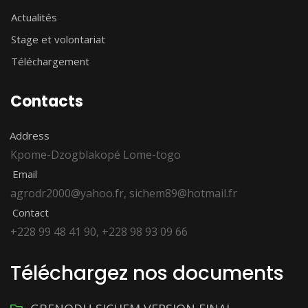
Actualités
Stage et volontariat
Téléchargement
Contacts
Address
Kpome-Dzogblakopé Lome-togo
Email
agrodr2000@yahoo.fr, sichem89@hotmail.fr
Contact
+228 99 48 41 90, +228 98 93 09 66
Téléchargez nos documents