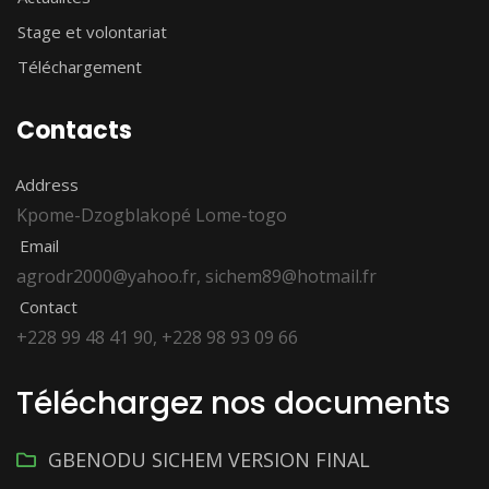
Stage et volontariat
Téléchargement
Contacts
Address
Kpome-Dzogblakopé Lome-togo
Email
agrodr2000@yahoo.fr, sichem89@hotmail.fr
Contact
+228 99 48 41 90, +228 98 93 09 66
Téléchargez nos documents
GBENODU SICHEM VERSION FINAL