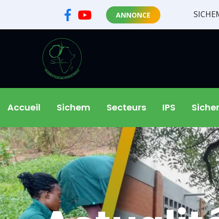
SICHEM a 35 ans
ANNONCE
Accueil
Sichem
Secteurs
IPS
Sich
+
+
Simé