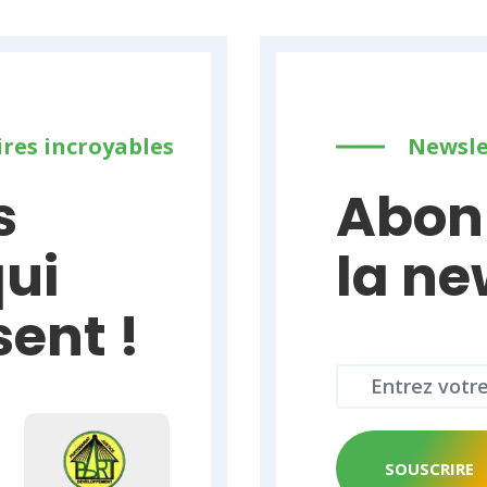
res incroyables
Newsle
s
Abon
qui
la ne
ent !
SOUSCRIRE