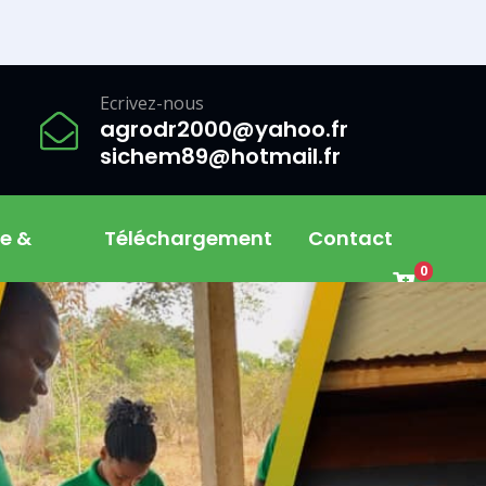
ndre grâce à Dieu et demander son assistance pour la suite
Ecrivez-nous
agrodr2000@yahoo.fr
sichem89@hotmail.fr
e &
Téléchargement
Contact
0
ntariat