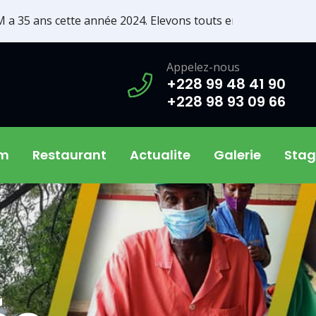
 cette année 2024. Elevons touts ensemble nos voix pour re
Appelez-nous
+228 99 48 41 90
+228 98 93 09 66
em
Restaurant
Actualite
Galerie
Stag
Volo