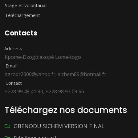
Stage et volontariat
Téléchargement
Contacts
Address
Kpome-Dzogblakopé Lome-togo
Email
agrodr2000@yahoo.fr, sichem89@hotmail.fr
Contact
+228 99 48 41 90, +228 98 93 09 66
Téléchargez nos documents
GBENODU SICHEM VERSION FINAL