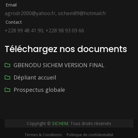
Email
agrodr2000@yahoo.fr, sichem89@hotmail.fr
Contact
+228 99 48 41 90, +228 98 93 09 66
Téléchargez nos documents
GBENODU SICHEM VERSION FINAL
Dépliant accueil
Prospectus globale
Copyright ©
SICHEM.
Tous droits réservés
Termes & Conditions
Politique de confidentialité